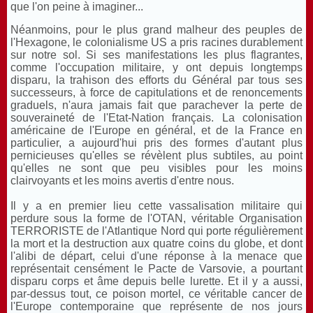
que l'on peine à imaginer...
Néanmoins, pour le plus grand malheur des peuples de
l'Hexagone, le colonialisme US a pris racines durablement
sur notre sol. Si ses manifestations les plus flagrantes,
comme l'occupation militaire, y ont depuis longtemps
disparu, la trahison des efforts du Général par tous ses
successeurs, à force de capitulations et de renoncements
graduels, n'aura jamais fait que parachever la perte de
souveraineté de l'Etat-Nation français. La colonisation
américaine de l'Europe en général, et de la France en
particulier, a aujourd'hui pris des formes d'autant plus
pernicieuses qu'elles se révèlent plus subtiles, au point
qu'elles ne sont que peu visibles pour les moins
clairvoyants et les moins avertis d'entre nous.
Il y a en premier lieu cette vassalisation militaire qui
perdure sous la forme de l'OTAN, véritable Organisation
TERRORISTE de l'Atlantique Nord qui porte régulièrement
la mort et la destruction aux quatre coins du globe, et dont
l'alibi de départ, celui d'une réponse à la menace que
représentait censément le Pacte de Varsovie, a pourtant
disparu corps et âme depuis belle lurette. Et il y a aussi,
par-dessus tout, ce poison mortel, ce véritable cancer de
l'Europe contemporaine que représente de nos jours