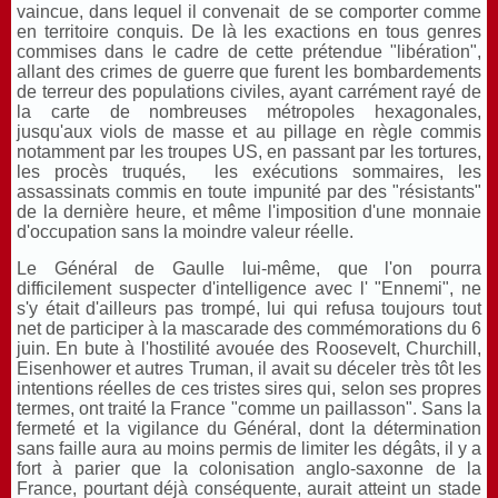
vaincue, dans lequel il convenait de se comporter comme
en territoire conquis. De là les exactions en tous genres
commises dans le cadre de cette prétendue "libération",
allant des crimes de guerre que furent les bombardements
de terreur des populations civiles, ayant carrément rayé de
la carte de nombreuses métropoles hexagonales,
jusqu'aux viols de masse et au pillage en règle commis
notamment par les troupes US, en passant par les tortures,
les procès truqués, les exécutions sommaires, les
assassinats commis en toute impunité par des "résistants"
de la dernière heure, et même l'imposition d'une monnaie
d'occupation sans la moindre valeur réelle.
Le Général de Gaulle lui-même, que l'on pourra
difficilement suspecter d'intelligence avec l' "Ennemi", ne
s'y était d'ailleurs pas trompé, lui qui refusa toujours tout
net de participer à la mascarade des commémorations du 6
juin. En bute à l'hostilité avouée des Roosevelt, Churchill,
Eisenhower et autres Truman, il avait su déceler très tôt les
intentions réelles de ces tristes sires qui, selon ses propres
termes, ont traité la France "comme un paillasson". Sans la
fermeté et la vigilance du Général, dont la détermination
sans faille aura au moins permis de limiter les dégâts, il y a
fort à parier que la colonisation anglo-saxonne de la
France, pourtant déjà conséquente, aurait atteint un stade