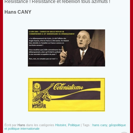
Résistance ! Résistance et rébellion tous azimuts !
Hans CANY
Écrit par
Hans
dans les catégories
Histoire
,
Politique
| Tags :
hans cany
,
géopolitique
et politique internationale