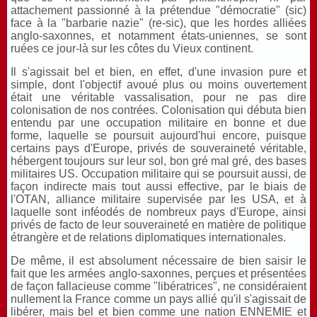
attachement passionné à la prétendue "démocratie" (sic)
face à la "barbarie nazie" (re-sic), que les hordes alliées
anglo-saxonnes, et notamment états-uniennes, se sont
ruées ce jour-là sur les côtes du Vieux continent.
Il s'agissait bel et bien, en effet, d'une invasion pure et
simple, dont l'objectif avoué plus ou moins ouvertement
était une véritable vassalisation, pour ne pas dire
colonisation de nos contrées. Colonisation qui débuta bien
entendu par une occupation militaire en bonne et due
forme, laquelle se poursuit aujourd'hui encore, puisque
certains pays d'Europe, privés de souveraineté véritable,
hébergent toujours sur leur sol, bon gré mal gré, des bases
militaires US. Occupation militaire qui se poursuit aussi, de
façon indirecte mais tout aussi effective, par le biais de
l'OTAN, alliance militaire supervisée par les USA, et à
laquelle sont inféodés de nombreux pays d'Europe, ainsi
privés de facto de leur souveraineté en matière de politique
étrangère et de relations diplomatiques internationales.
De même, il est absolument nécessaire de bien saisir le
fait que les armées anglo-saxonnes, perçues et présentées
de façon fallacieuse comme "libératrices", ne considéraient
nullement la France comme un pays allié qu'il s'agissait de
libérer, mais bel et bien comme une nation ENNEMIE et