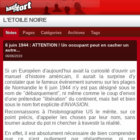
L'ETOILE NOIRE
Notes
Pages
Catégories
Archives
Tags
6 juin 1944 : ATTENTION ! Un occupant peut en cacher un
autre...
06/06/2019
Si un Européen d'aujourd'hui avait la curiosité d'ouvrir un
manuel d'histoire américain, il aurait la surprise d'y
constater que le fameux événement survenu sur les plages
de Normandie le 6 juin 1944 n'y est pas désigné sous le
nom de "débarquement", ni même comme le coup d'envoi
d'une prétendue "libération" du continent, mais bel et bien
sous le nom fort explicite d'
INVASION
.
Reconnaissons à l'historiographie US le mérite, sur ce
point précis, d'appeler les choses par leur nom, sans
tourner autour du pot ni chercher à travestir la réalité.
En effet, il est absolument nécessaire de bien comprendre
que ce n'est nullement par philanthropie, ni par