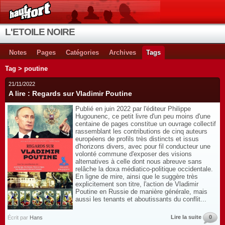
L'ETOILE NOIRE
Notes
Pages
Catégories
Archives
Tags
Tag > poutine
21/11/2022
A lire : Regards sur Vladimir Poutine
Publié en juin 2022 par l'éditeur Philippe
Hugounenc, ce petit livre d'un peu moins d'une
centaine de pages constitue un ouvrage collectif
rassemblant les contributions de cinq auteurs
européens de profils très distincts et issus
d'horizons divers, avec pour fil conducteur une
volonté commune d'exposer des visions
alternatives à celle dont nous abreuve sans
relâche la doxa médiatico-politique occidentale.
En ligne de mire, ainsi que le suggère très
explicitement son titre, l'action de Vladimir
Poutine en Russie de manière générale, mais
aussi les tenants et aboutissants du conflit...
Lire la suite
0
Écrit par
Hans