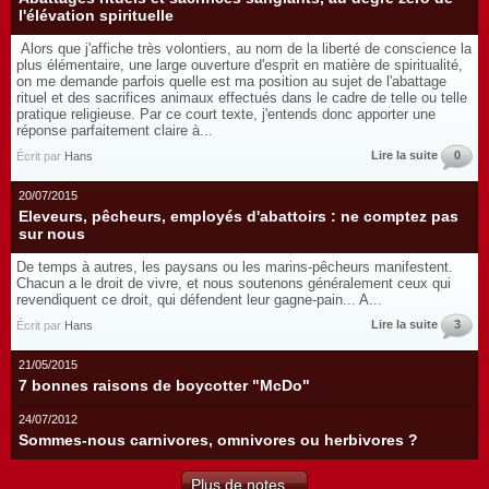
l'élévation spirituelle
Alors que j'affiche très volontiers, au nom de la liberté de conscience la
plus élémentaire, une large ouverture d'esprit en matière de spiritualité,
on me demande parfois quelle est ma position au sujet de l'abattage
rituel et des sacrifices animaux effectués dans le cadre de telle ou telle
pratique religieuse. Par ce court texte, j'entends donc apporter une
réponse parfaitement claire à...
Lire la suite
0
Écrit par
Hans
20/07/2015
Eleveurs, pêcheurs, employés d'abattoirs : ne comptez pas
sur nous
De temps à autres, les paysans ou les marins-pêcheurs manifestent.
Chacun a le droit de vivre, et nous soutenons généralement ceux qui
revendiquent ce droit, qui défendent leur gagne-pain... A...
Lire la suite
3
Écrit par
Hans
21/05/2015
7 bonnes raisons de boycotter "McDo"
24/07/2012
Sommes-nous carnivores, omnivores ou herbivores ?
Plus de notes...