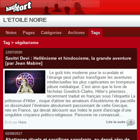
L'ETOILE NOIRE
Notes
Pages
Catégories
Archives
Tags
Tag > végétarisme
12/07/2020
Savitri Devi : Hellénisme et hindouisme, la grande aventure
[par Jean Mabire]
Le goût très moderne pour le scandale et
l’étrange peut parfois transfigurer les aventures
intellectuelles les plus captivantes en trompeuse
pâture médiatique. C'est ainsi que le livre de
Nicholas Goodrick-Clarke, Hitler’s priestess ,
récemment traduit en français sous l’étiquette La
prêtresse d’Hitler , risque d'attirer les amateurs d’ésotérisme de pacotille
en dissimulant l’itinéraire absolument passionnant de cette Grecque,
née en France, qui devait découvrir aux Indes le point d'ancrage d’une
singulière croyance politico-religieuse. Personne ne connaissait...
Lire la suite
0
Écrit par
Hans
02/09/2017
Abattages rituels et sacrifices sanglants, au degré zéro de