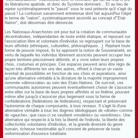
du libéralisme apatride, et donc du Système dominant... Et au lieu de
rejeter systématiquement le "passé" sous le seul prétexte qu'il s'agit du
passé ! La confusion savamment entretenue dont fait aujourd'hui l'objet
le terme de "nation", systématiquement assimilé au concept d'"Etat-
Nation", doit désormais être dénoncée.
Les Nationaux-Anarchistes ont pour but la création de communautés
décentralisées, indépendantes de toute entité étatique, et reposant sur
l'association libre et volontaire d'individus se regroupant sur la base de
leurs affinités (ethniques, culturelles, philosophiques...). Rejetant toute
forme de pouvoir imposé, ils lui opposent la notion de Souveraineté, en
vertu de laquelle les individus librement associés peuvent occuper leur
propre territoire précisément délimité, et y vivre selon leurs propres
choix, coutumes et principes. Ces espaces peuvent ainsi être régis de
façon très différente les uns des autres, offrant à chacun un vaste
éventail de possibilités en fonction de ses choix et aspirations, ainsi
qu'une alternative véritable à la dictature de la majorité improprement
nommée «démocratie» au sein des Etats-Nations. De surcroit, ces
communautés autonomes peuvent éventuellement choisir de s'associer
entre elles sur la base de leurs propres affinités et se fédérer, pouvant
même aller jusqu'à s'associer plus largement sous la forme de
confédérations (fédérations de fédérations), respectant et préservant
l'autonomie de chaque composante, à tous niveaux. Il s'agit là d'une
alternative véritable à tous les dogmes idéologiques de «droite» comme
de «gauche», que ceux-ci se veuillent «modérés» ou «extrêmes». Une
alternative qui respecte à la fois la liberté de l'individu, la liberté des
collectivités volontaires d'individus, et la grande diversité du genre
humain, richesse inestimable qu'il convient de préserver de toute
uniformisation d'essence totalitaire.