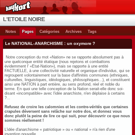
L'ETOILE NOIRE
Notes
Pages
Catégories
Archives
Tags
Le NATIONAL-ANARCHISME : un oxymore ?
Notre conception du mot «Nation» ne se rapporte absolument pas à
une quelconque entité étatique (nous rejetons et combattons
évidemment l' «Etat-Nation»), mais se rapporte à une entité
FACTUELLE, à une collectivité naturelle et organique d'individus, qui se
regroupent volontairement sur la base d'affinités communes (ethniques,
culturelles, linguistiques, idéologiques, philosophiques...), et constituent
ainsi une NATION à part entière, au sens profond, réel et noble du
terme. En quoi une telle conception de la Nation serait-elle donc soi-
disant «incompatible» avec l'idée anarchiste, n'en déplaise à certains
?...
Refusez de croire les calomnies et les contre-vérités que certaines
crapules déversent sans relâche sur notre dos, et donnez vous
donc plutôt la peine de lire ce qui suit, pour découvrir ce que nous
sommes réellement !
L'idée d'anarchisme « patriotique » ou « national » n'a rien d'une
invention nouvelle.