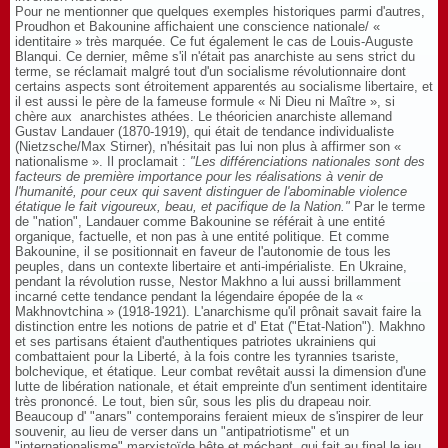
Pour ne mentionner que quelques exemples historiques parmi d'autres,
Proudhon et Bakounine affichaient une conscience nationale/ «
identitaire » très marquée. Ce fut également le cas de Louis-Auguste
Blanqui. Ce dernier, même s'il n'était pas anarchiste au sens strict du
terme, se réclamait malgré tout d'un socialisme révolutionnaire dont
certains aspects sont étroitement apparentés au socialisme libertaire, et
il est aussi le père de la fameuse formule « Ni Dieu ni Maître », si
chère aux anarchistes athées. Le théoricien anarchiste allemand
Gustav Landauer (1870-1919), qui était de tendance individualiste
(Nietzsche/Max Stirner), n'hésitait pas lui non plus à affirmer son «
nationalisme ». Il proclamait :
"Les différenciations nationales sont des
facteurs de première importance pour les réalisations à venir de
l'humanité, pour ceux qui savent distinguer de l'abominable violence
étatique le fait vigoureux, beau, et pacifique de la Nation."
Par le terme
de "nation", Landauer comme Bakounine se référait à une entité
organique, factuelle, et non pas à une entité politique. Et comme
Bakounine, il se positionnait en faveur de l'autonomie de tous les
peuples, dans un contexte libertaire et anti-impérialiste. En Ukraine,
pendant la révolution russe, Nestor Makhno a lui aussi brillamment
incarné cette tendance pendant la légendaire épopée de la «
Makhnovtchina » (1918-1921). L'anarchisme qu'il prônait savait faire la
distinction entre les notions de patrie et d' Etat ("Etat-Nation"). Makhno
et ses partisans étaient d'authentiques patriotes ukrainiens qui
combattaient pour la Liberté, à la fois contre les tyrannies tsariste,
bolchevique, et étatique. Leur combat revêtait aussi la dimension d'une
lutte de libération nationale, et était empreinte d'un sentiment identitaire
très prononcé. Le tout, bien sûr, sous les plis du drapeau noir.
Beaucoup d' "anars" contemporains feraient mieux de s'inspirer de leur
souvenir, au lieu de verser dans un "antipatriotisme" et un
"internationalisme" marxistoïde bête et méchant, qui fait au final le jeu