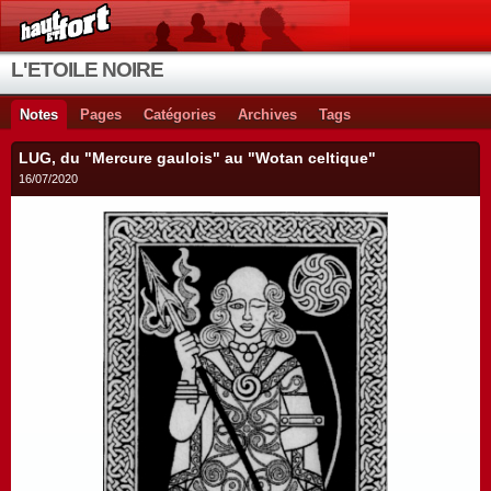
L'ETOILE NOIRE
Notes
Pages
Catégories
Archives
Tags
LUG, du "Mercure gaulois" au "Wotan celtique"
16/07/2020