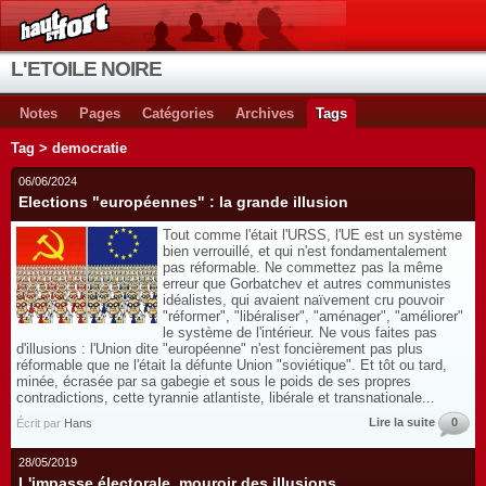
L'ETOILE NOIRE
Notes
Pages
Catégories
Archives
Tags
Tag > democratie
06/06/2024
Elections "européennes" : la grande illusion
Tout comme l'était l'URSS, l'UE est un système
bien verrouillé, et qui n'est fondamentalement
pas réformable. Ne commettez pas la même
erreur que Gorbatchev et autres communistes
idéalistes, qui avaient naïvement cru pouvoir
"réformer", "libéraliser", "aménager", "améliorer"
le système de l'intérieur. Ne vous faites pas
d'illusions : l'Union dite "européenne" n'est foncièrement pas plus
réformable que ne l'était la défunte Union "soviétique". Et tôt ou tard,
minée, écrasée par sa gabegie et sous le poids de ses propres
contradictions, cette tyrannie atlantiste, libérale et transnationale...
Lire la suite
0
Écrit par
Hans
28/05/2019
L'impasse électorale, mouroir des illusions