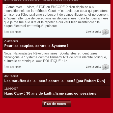
Game over ... Alors, STOP ou ENCORE ? N'en déplaise aux
inconditionnels de la méthode Coué, m'est avis que ceux qui persistent
à miser sur l'électoralisme se bercent de vaines illusions, et ne pourront
à l'avenir aller que de déceptions en déconvenues. Cela fait des années
que je me tue à le dire et le répéter à qui veut bien m'entendre : le
cirque électoral est trafiqué, puisque...
Lire la suite
0
Écrit par
Hans
22/03/2019
Pour les peuples, contre le Système !
Nous, Nationalistes Révolutionnaires, Solidaristes et Identitaires,
dénonçons le Système comme l'ennemi N°1 de notre identité politique,
culturelle et ethnique. ==> POLITIQUE : Le...
Lire la suite
1
Écrit par
Hans
31/12/2018
Les tartuffes de la liberté contre la liberté [par Robert Dun]
15/08/2017
Hans Cany : 30 ans de kadhafisme sans concessions
Plus de notes...