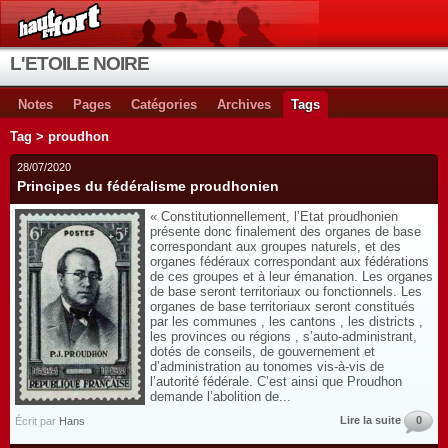
L'ETOILE NOIRE
Notes
Pages
Catégories
Archives
Tags
Tag > proudhon
28/07/2020
Principes du fédéralisme proudhonien
« Constitutionnellement, l’Etat proudhonien
présente donc finalement des organes de base
correspondant aux groupes naturels, et des
organes fédéraux correspondant aux fédérations
de ces groupes et à leur émanation. Les organes
de base seront territoriaux ou fonctionnels. Les
organes de base territoriaux seront constitués
par les communes , les cantons , les districts ,
les provinces ou régions , s’auto-administrant,
dotés de conseils, de gouvernement et
d’administration au tonomes vis-à-vis de
l’autorité fédérale. C’est ainsi que Proudhon
demande l’abolition de...
Lire la suite
0
Écrit par
Hans