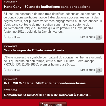
15/08/2017
Hans Cany : 30 ans de kadhafisme sans concessions
S'il est une constante de mes trois dernières décennies de combats et
de convictions politiques, au-delà d'évolutions successives qui, à des
degrés divers, ont pu faire varier mes engagements au fil des années, il
s'agit sans conteste de mon soutien sans faille au système de
gouvernement unique au monde qui aura prévalu en Libye jusqu'à
l'automne 2011 : celui de la Jamahiriya, ou...
Lire la suite
0
Écrit par
Hans
01/02/2015
Sous le signe de l'Etoile noire & verte
L'étoile noire est le symbole combattant du socialisme libertaire originel,
celui qu'incarna en son temps, entre autres, l'illustre Pierre-Joseph
PROUDHON (1809-1865), premier homme à s'être...
Lire la suite
0
Écrit par
Hans
01/02/2015
INTERVIEW : Hans CANY et le national-anarchisme
27/08/2014
Remaniement ministériel : rien de nouveau à l'Ouest...
Plus de notes...