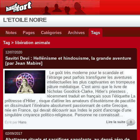
L'ETOILE NOIRE
Notes
Pages
Catégories
Archives
Tags
Tag > libération animale
12/07/2020
Savitri Devi : Hellénisme et hindouisme, la grande aventure
[par Jean Mabire]
Le goût très moderne pour le scandale et
l’étrange peut parfois transfigurer les aventures
intellectuelles les plus captivantes en trompeuse
pâture médiatique. C'est ainsi que le livre de
Nicholas Goodrick-Clarke, Hitler’s priestess ,
récemment traduit en français sous l’étiquette La
prêtresse d’Hitler , risque d'attirer les amateurs d’ésotérisme de pacotille
en dissimulant l’itinéraire absolument passionnant de cette Grecque,
née en France, qui devait découvrir aux Indes le point d'ancrage d’une
singulière croyance politico-religieuse. Personne ne connaissait...
Lire la suite
0
Écrit par
Hans
02/09/2017
Abattages rituels et sacrifices sanglants, au degré zéro de