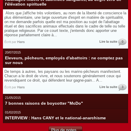
l'élévation spirituelle
Alors que j'affiche très volontiers, au nom de la liberté de conscience la
plus élémentaire, une large ouverture d'esprit en matière de spiritualité,
on me demande parfois quelle est ma position au sujet de l'abattage
rituel et des sacrifices animaux effectués dans le cadre de telle ou telle
pratique religieuse. Par ce court texte, j'entends donc apporter une
réponse parfaitement claire à...
Lire la suite
0
Écrit par
Hans
20/07/2015
Eleveurs, pêcheurs, employés d'abattoirs : ne comptez pas
sur nous
De temps à autres, les paysans ou les marins-pêcheurs manifestent.
Chacun a le droit de vivre, et nous soutenons généralement ceux qui
revendiquent ce droit, qui défendent leur gagne-pain... A...
Lire la suite
3
Écrit par
Hans
21/05/2015
7 bonnes raisons de boycotter "McDo"
01/02/2015
INTERVIEW : Hans CANY et le national-anarchisme
Plus de notes...