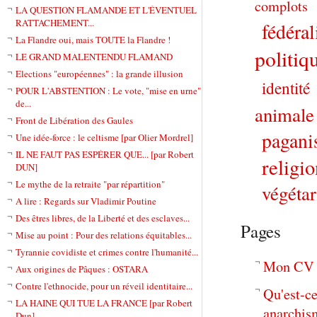
complots
LA QUESTION FLAMANDE ET L'ÉVENTUEL
RATTACHEMENT...
fédéra
La Flandre oui, mais TOUTE la Flandre !
politiq
LE GRAND MALENTENDU FLAMAND
Elections "européennes" : la grande illusion
identité
POUR L'ABSTENTION : Le vote, "mise en urne"
de...
animale
Front de Libération des Gaules
pagan
Une idée-force : le celtisme [par Olier Mordrel]
IL NE FAUT PAS ESPÉRER QUE... [par Robert
religio
DUN]
Le mythe de la retraite "par répartition"
végéta
A lire : Regards sur Vladimir Poutine
Des êtres libres, de la Liberté et des esclaves...
Pages
Mise au point : Pour des relations équitables...
Tyrannie covidiste et crimes contre l'humanité...
Aux origines de Pâques : OSTARA
Contre l'ethnocide, pour un réveil identitaire...
Qu'est-ce
LA HAINE QUI TUE LA FRANCE [par Robert
anarchis
Dun]