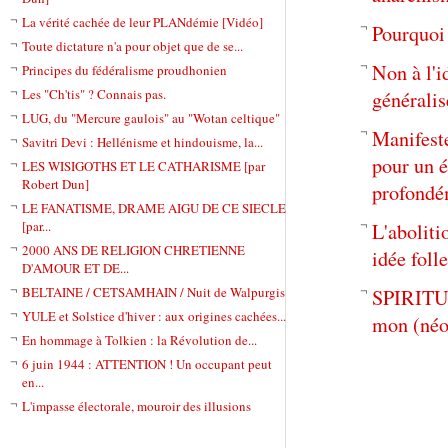
La vérité cachée de leur PLANdémie [Vidéo]
Pourquoi 
Toute dictature n'a pour objet que de se...
Non à l'i
Principes du fédéralisme proudhonien
Les "Ch'tis" ? Connais pas.
généralis
LUG, du "Mercure gaulois" au "Wotan celtique"
Manifes
Savitri Devi : Hellénisme et hindouisme, la...
pour un 
LES WISIGOTHS ET LE CATHARISME [par
Robert Dun]
profondé
LE FANATISME, DRAME AIGU DE CE SIECLE
[par...
L'aboliti
2000 ANS DE RELIGION CHRETIENNE
idée foll
D'AMOUR ET DE...
BELTAINE / CETSAMHAIN / Nuit de Walpurgis
SPIRITUA
YULE et Solstice d'hiver : aux origines cachées...
mon (néo
En hommage à Tolkien : la Révolution de...
6 juin 1944 : ATTENTION ! Un occupant peut
en...
L'impasse électorale, mouroir des illusions