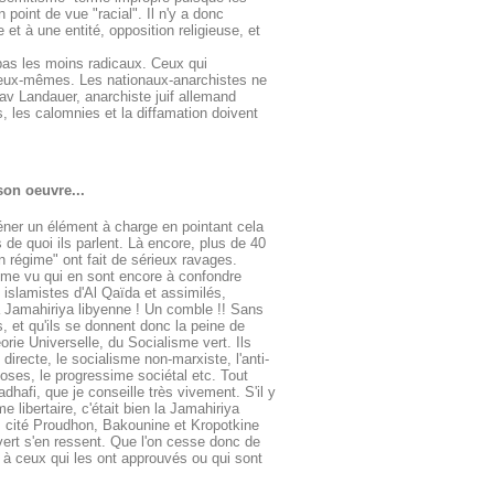
 point de vue "racial". Il n'y a donc
 et à une entité, opposition religieuse, et
 pas les moins radicaux. Ceux qui
 d'eux-mêmes. Les nationaux-anarchistes ne
av Landauer, anarchiste juif allemand
 les calomnies et la diffamation doivent
son oeuvre...
éner un élément à charge en pointant cela
e quoi ils parlent. Là encore, plus de 40
 régime" ont fait de sérieux ravages.
 même vu qui en sont encore à confondre
 islamistes d'Al Qaïda et assimilés,
la Jamahiriya libyenne ! Un comble !! Sans
, et qu'ils se donnent donc la peine de
rie Universelle, du Socialisme vert. Ils
directe, le socialisme non-marxiste, l'anti-
hoses, le progressime sociétal etc. Tout
afi, que je conseille très vivement. S'il y
 libertaire, c'était bien la Jamahiriya
 cité Proudhon, Bakounine et Kropotkine
 vert s'en ressent. Que l'on cesse donc de
 à ceux qui les ont approuvés ou qui sont