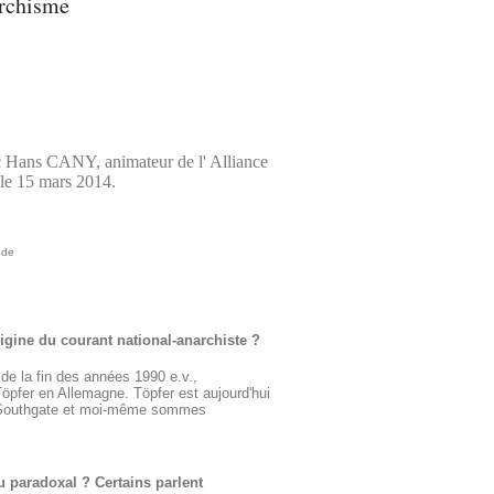
rchisme
ec Hans CANY, animateur de l' Alliance
 le 15 mars 2014.
nde
gine du courant national-anarchiste ?
 de la fin des années 1990 e.v.,
pfer en Allemagne. Töpfer est aujourd'hui
oy Southgate et moi-même sommes
u paradoxal ? Certains parlent