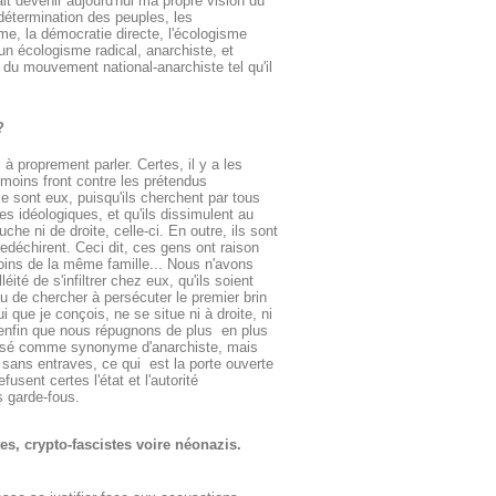
ait devenir aujourd'hui ma propre vision du
détermination des peuples, les
sme, la démocratie directe, l'écologisme
 un écologisme radical, anarchiste, et
 du mouvement national-anarchiste tel qu'il
?
à proprement parler. Certes, il y a les
 moins front contre les prétendus
 sont eux, puisqu'ils cherchent par tous
es idéologiques, et qu'ils dissimulent au
he ni de droite, celle-ci. En outre, ils sont
edéchirent. Ceci dit, ces gens ont raison
ns de la même famille... Nous n'avons
é de s'infiltrer chez eux, qu'ils soient
ieu de chercher à persécuter le premier brin
 que je conçois, ne se situe ni à droite, ni
 enfin que nous répugnons de plus en plus
utilisé comme synonyme d'anarchiste, mais
té sans entraves, ce qui est la porte ouverte
usent certes l'état et l'autorité
s garde-fous.
s, crypto-fascistes voire néonazis.