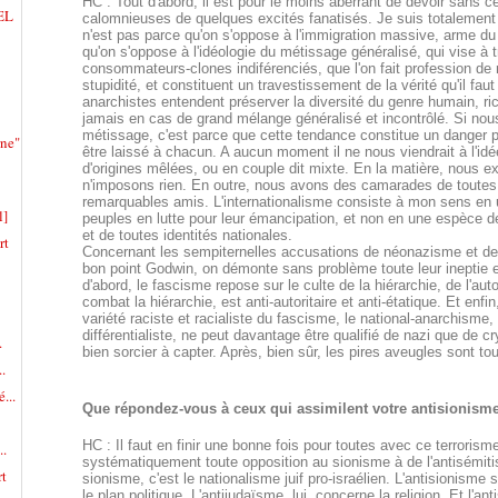
HC : Tout d'abord, il est pour le moins aberrant de devoir sans c
EL
calomnieuses de quelques excités fanatisés. Je suis totalement 
n'est pas parce qu'on s'oppose à l'immigration massive, arme du
qu'on s'oppose à l'idéologie du métissage généralisé, qui vise à 
consommateurs-clones indiférenciés, que l'on fait profession de 
stupidité, et constituent un travestissement de la vérité qu'il fa
anarchistes entendent préserver la diversité du genre humain, ric
jamais en cas de grand mélange généralisé et incontrôlé. Si nou
métissage, c'est parce que cette tendance constitue un danger pou
ne"
être laissé à chacun. A aucun moment il ne nous viendrait à l'id
d'origines mêlées, ou en couple dit mixte. En la matière, nous
n'imposons rien. En outre, nous avons des camarades de toutes o
remarquables amis. L'internationalisme consiste à mon sens en un
l]
peuples en lutte pour leur émancipation, et non en une espèce d
et de toutes identités nationales.
rt
Concernant les sempiternelles accusations de néonazisme et de
bon point Godwin, on démonte sans problème toute leur ineptie 
d'abord, le fascisme repose sur le culte de la hiérarchie, de l'aut
combat la hiérarchie, est anti-autoritaire et anti-étatique. Et enfi
variété raciste et racialiste du fascisme, le national-anarchisme,
différentialiste, ne peut davantage être qualifié de nazi que de cr
.
bien sorcier à capter. Après, bien sûr, les pires aveugles sont tou
.
...
Que répondez-vous à ceux qui assimilent votre antisionisme
HC : Il faut en finir une bonne fois pour toutes avec ce terrorisme
..
systématiquement toute opposition au sionisme à de l'antisémit
t
sionisme, c'est le nationalisme juif pro-israélien. L'antisionism
le plan politique. L'antijudaïsme, lui, concerne la religion. Et l'