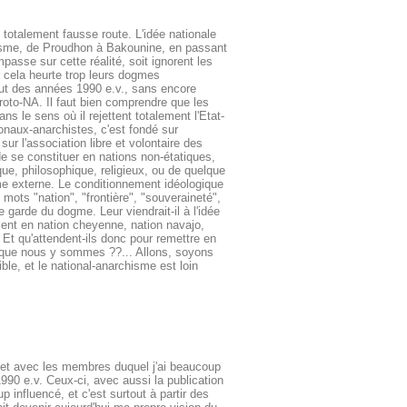
 totalement fausse route. L'idée nationale
hisme, de Proudhon à Bakounine, en passant
sse sur cette réalité, soit ignorent les
ar cela heurte trop leurs dogmes
ut des années 1990 e.v., sans encore
proto-NA. Il faut bien comprendre que les
s le sens où il rejettent totalement l'Etat-
tionaux-anarchistes, c'est fondé sur
 sur l'association libre et volontaire des
de se constituer en nations non-étatiques,
tique, philosophique, religieux, ou de quelque
mme externe. Le conditionnement idéologique
mots "nation", "frontière", "souveraineté",
 garde du dogme. Leur viendrait-il à l'idée
sent en nation cheyenne, nation navajo,
 Et qu'attendent-ils donc pour remettre en
t que nous y sommes ??... Allons, soyons
ible, et le national-anarchisme est loin
, et avec les membres duquel j'ai beaucoup
1990 e.v. C
eux-ci, avec aussi la publication
 influencé, et c'est surtout à partir des