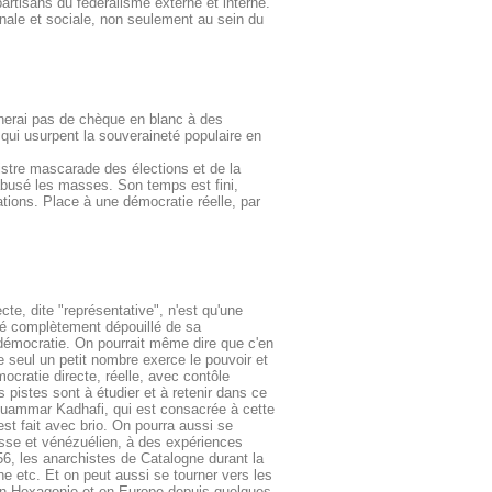
artisans du fédéralisme externe et interne.
onale et sociale, non seulement au sein du
gnerai pas de chèque en blanc à des
t qui usurpent la souveraineté populaire en
.
nistre mascarade des élections et de la
busé les masses. Son temps est fini,
ions. Place à une démocratie réelle, par
cte, dite "représentative", n'est qu'une
été complètement dépouillé de sa
e démocratie. On pourrait même dire que c'en
elle seul un petit nombre exerce le pouvoir et
ocratie directe, réelle, avec contôle
pistes sont à étudier et à retenir dans ce
 Mouammar Kadhafi, qui est consacrée à cette
est fait avec brio. On pourra aussi se
isse et vénézuélien, à des expériences
6, les anarchistes de Catalogne durant la
e etc. Et on peut aussi se tourner vers les
t en Hexagonie et en Europe depuis quelques