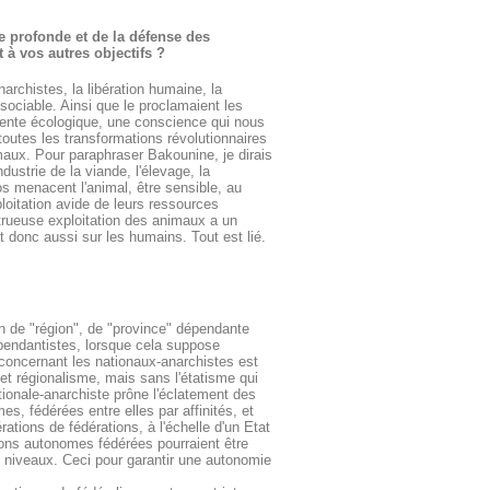
 profonde et de la défense des
 à vos autres objectifs ?
archistes, la libération humaine, la
issociable. Ainsi que le proclamaient les
iente écologique, une conscience qui nous
e toutes les transformations révolutionnaires
maux. Pour paraphraser Bakounine, je dirais
dustrie de la viande, l'élevage, la
oos menacent l'animal, être sensible, au
ploitation avide de leurs ressources
trueuse exploitation des animaux a un
t donc aussi sur les humains. Tout est lié.
on de "région", de "province" dépendante
pendantistes, lorsque cela suppose
é concernant les nationaux-anarchistes est
et régionalisme, mais sans l'étatisme qui
tionale-anarchiste prône l'éclatement des
s, fédérées entre elles par affinités, et
tions de fédérations, à l'échelle d'un Etat
ons autonomes fédérées pourraient être
 niveaux. Ceci pour garantir une autonomie