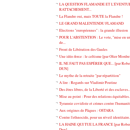
LA QUESTION FLAMANDE ET L'ÉVENTU
RATTACHEMENT...
La Flandre oui, mais TOUTE la Flandre !
LE GRAND MALENTENDU FLAMAND
Elections "européennes" : la grande illusion
POUR L'ABSTENTION : Le vote, "mise en ur
de...
Front de Libération des Gaules
Une idée-force : le celtisme [par Olier Mordre
IL NE FAUT PAS ESPÉRER QUE... [par Robe
DUN]
Le mythe de la retraite "par répartition"
A lire : Regards sur Vladimir Poutine
Des êtres libres, de la Liberté et des esclaves..
Mise au point : Pour des relations équitables..
Tyrannie covidiste et crimes contre l'humanité
Aux origines de Pâques : OSTARA
Contre l'ethnocide, pour un réveil identitaire.
LA HAINE QUI TUE LA FRANCE [par Rober
Dun]