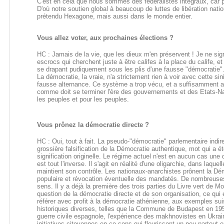
C'est en cela que nous sommes des fédéralistes intégraux, car p
D'où notre soutien global à beaucoup de luttes de libération nati
prétendu Hexagone, mais aussi dans le monde entier.
Vous allez voter, aux prochaines élections ?
HC : Jamais de la vie, que les dieux m'en préservent ! Je ne si
escrocs qui cherchent juste à être califes à la place du calife, e
se drapant pudiquement sous les plis d'une fausse "démocratie"
La démocratie, la vraie, n'a strictement rien à voir avec cette si
fausse alternance. Ce système a trop vécu, et a suffisamment a
comme doit se terminer l'ère des gouvernements et des Etats-Nat
les peuples et pour les peuples.
Vous prônez la démocratie directe ?
HC : Oui, tout à fait. La pseudo-"démocratie" parlementaire indire
grossière falsification de la Démocratie authentique, mot qui a 
signification originelle. Le régime actuel n'est en aucun cas un
est tout l'inverse. Il s'agit en réalité d'une oligarchie, dans laqu
maintient son contrôle. Les nationaux-anarchistes prônent la Dém
populaire et révocation éventuelle des mandatés. De nombreuses 
sens. Il y a déjà la première des trois parties du Livre vert de
question de la démocratie directe et de son organisation, ce qui 
référer avec profit à la démocratie athénienne, aux exemples su
historiques diverses, telles que la Commune de Budapest en 195
guerre civile espagnole, l'expérience des makhnovistes en Ukrain
initiatives citoyennes en ce sens qui fleurissent un peu partou