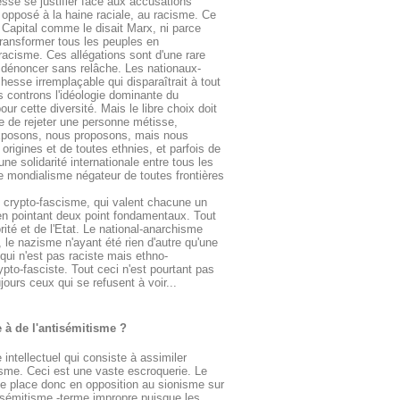
esse se justifier face aux accusations
opposé à la haine raciale, au racisme. Ce
 Capital comme le disait Marx, ni parce
transformer tous les peuples en
racisme. Ces allégations sont d'une rare
ut dénoncer sans relâche. Les nationaux-
hesse irremplaçable qui disparaîtrait à tout
s controns l'idéologie dominante du
r cette diversité. Mais le libre choix doit
ée de rejeter une personne métisse,
 exposons, nous proposons, mais nous
rigines et de toutes ethnies, et parfois de
e solidarité internationale entre tous les
e mondialisme négateur de toutes frontières
 crypto-fascisme, qui valent chacune un
en pointant deux point fondamentaux. Tout
orité et de l'Etat. Le national-anarchisme
n, le nazisme n'ayant été rien d'autre qu'une
 qui n'est pas raciste mais ethno-
ypto-fasciste. Tout ceci n'est pourtant pas
jours ceux qui se refusent à voir...
 à de l'antisémitisme ?
 intellectuel qui consiste à assimiler
isme. Ceci est une vaste escroquerie. Le
e se place donc en opposition au sionisme sur
antisémitisme -terme impropre puisque les