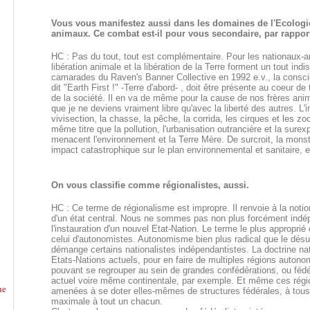
Vous vous manifestez aussi dans les domaines de l'Ecologie
animaux. Ce combat est-il pour vous secondaire, par rapport
HC : Pas du tout, tout est complémentaire. Pour les nationaux-an
libération animale et la libération de la Terre forment un tout ind
camarades du Raven's Banner Collective en 1992 e.v., la consc
dit "Earth First !" -Terre d'abord- , doit être présente au coeur d
de la société. Il en va de même pour la cause de nos frères ani
que je ne deviens vraiment libre qu'avec la liberté des autres. L'in
vivisection, la chasse, la pêche, la corrida, les cirques et les z
même titre que la pollution, l'urbanisation outrancière et la surex
menacent l'environnement et la Terre Mère. De surcroit, la mons
impact catastrophique sur le plan environnemental et sanitaire, e
On vous classifie comme régionalistes, aussi.
HC : Ce terme de régionalisme est impropre. Il renvoie à la noti
d'un état central. Nous ne sommes pas non plus forcément indé
l'instauration d'un nouvel Etat-Nation. Le terme le plus appropri
celui d'autonomistes. Autonomisme bien plus radical que le désu
démange certains nationalistes indépendantistes. La doctrine na
Etats-Nations actuels, pour en faire de multiples régions autonome
pouvant se regrouper au sein de grandes confédérations, ou fédéra
actuel voire même continentale, par exemple. Et même ces régi
ne
amenées à se doter elles-mêmes de structures fédérales, à tous
maximale à tout un chacun.