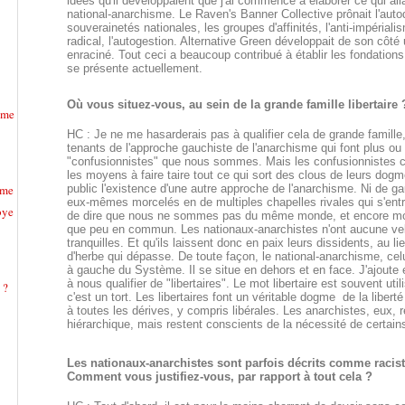
idées qu'il développaient que j'ai commencé à élaborer ce qui all
national-anarchisme. Le Raven's Banner Collective prônait l'auto
souverainetés nationales, les groupes d'affinités, l'anti-impériali
radical, l'autogestion. Alternative Green développait de son côté
enraciné. Tout ceci a beaucoup contribué à établir les fondations
se présente actuellement.
Où vous situez-vous, au sein de la grande famille libertaire 
sme
HC : Je ne me hasarderais pas à qualifier cela de grande famille, 
tenants de l'approche gauchiste de l'anarchisme qui font plus ou
"confusionnistes" que nous sommes. Mais les confusionnistes ce
les moyens à faire taire tout ce qui sort des clous de leurs dogm
sme
public l'existence d'une autre approche de l'anarchisme. Ni de gauc
eux-mêmes morcelés en de multiples chapelles rivales qui s'entr
bye
de dire que nous ne sommes pas du même monde, et encore moi
que peu en commun. Les nationaux-anarchistes n'ont aucune velléit
tranquilles. Et qu'ils laissent donc en paix leurs dissidents, au l
d'herbe qui dépasse. De toute façon, le national-anarchisme, celui
à gauche du Système. Il se situe en dehors et en face. J'ajoute
à nous qualifier de "libertaires". Le mot libertaire est souvent 
 ?
c'est un tort. Les libertaires font un véritable dogme de la liber
à toutes les dérives, y compris libérales. Les anarchistes, eux, ref
hiérarchique, mais restent conscients de la nécessité de certain
Les nationaux-anarchistes sont parfois décrits comme raciste
Comment vous justifiez-vous, par rapport à tout cela ?