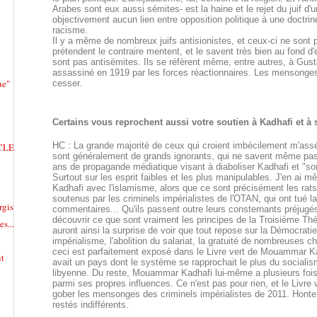
Arabes sont eux aussi sémites- est la haine et le rejet du juif d'un
objectivement aucun lien entre opposition politique à une doctrine
racisme.
Il y a même de nombreux juifs antisionistes, et ceux-ci ne sont
prétendent le contraire mentent, et le savent très bien au fond
sont pas antisémites. Ils se réfèrent même, entre autres, à Gust
assassiné en 1919 par les forces réactionnaires.
Les mensonges,
ue"
cesser.
Certains vous reprochent aussi votre soutien à Kadhafi et à 
HC : La grande majorité de ceux qui croient imbécilement m'ass
CLE
sont généralement de grands ignorants, qui ne savent même pas d
ans de propagande médiatique visant à diaboliser Kadhafi et "son
Surtout sur les esprit faibles et les plus manipulables. J'en ai
Kadhafi avec l'islamisme, alors que ce sont précisément les rats
soutenus par les criminels impérialistes de l'OTAN, qui ont tué 
gis
commentaires... Qu'ils passent outre leurs consternants préjugés
découvrir ce que sont vraiment les principes de la Troisième Théo
s...
auront ainsi la surprise de voir que tout repose sur la Démocratie 
impérialisme, l'abolition du salariat, la gratuité de nombreuses c
ceci est parfaitement exposé dans le Livre vert de Mouammar Kadh
ut
avait un pays dont le système se rapprochait le plus du socialisme
libyenne. Du reste, Mouammar Kadhafi lui-même a plusieurs fois
parmi ses propres influences. Ce n'est pas pour rien, et le Livre
gober les mensonges des criminels impérialistes de 2011. Honte
restés indifférents.