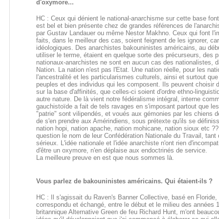
d'oxymore...
HC : Ceux qui dénient le national-anarchisme sur cette base font
est bel et bien présente chez de grandes références de l'anarc
par Gustav Landauer ou même Nestor Makhno. Ceux qui font l'impa
faits, dans le meilleur des cas, soient feignent de les ignorer, c
idéologiques. Des anarchistes bakouninistes américains, au déb
utiliser le terme, étaient en quelque sorte des précurseurs, des 
nationaux-anarchistes ne sont en aucun cas des nationalistes, dan
Nation. La nation n'est pas l'Etat. Une nation réelle, pour les na
l'ancestralité et les particularismes culturels, ainsi et surtout que
peuples et des individus qui les composent. Ils peuvent choisir 
sur la base d'affinités, que celles-ci soient d'ordre ethno-linguis
autre nature. De là vient notre fédéralisme intégral, interne co
gauchistoïde a fait de tels ravages en s'imposant partout que les 
"patrie" sont vilipendés, et voués aux gémonies par les chiens de
de s'en prendre aux Amérindiens, sous prétexte qu'ils se définis
nation hopi, nation apache, nation mohicane, nation sioux etc ??
question le nom de leur Confédération Nationale du Travail, tan
sérieux. L'idée nationale et l'idée anarchiste n'ont rien d'incompat
d'être un oxymore, n'en déplaise aux endoctrinés de service.
La meilleure preuve en est que nous sommes là.
Vous parlez de bakouninistes américains. Qui étaient-ils ?
HC : Il s'agissait du Raven's Banner Collective, basé en Floride
correspondu et échangé, entre le début et le milieu des années 
britannique Alternative Green de feu Richard Hunt, m'ont beaucoup