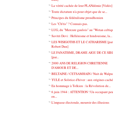
La vérité cachée de leur PLANdémie [Vidéo]
Toute dictature n'a pour objet que de se...
Principes du fédéralisme proudhonien
Les "Ch'tis" ? Connais pas.
LUG, du "Mercure gaulois" au "Wotan celtiq
Savitri Devi : Hellénisme et hindouisme, la...
LES WISIGOTHS ET LE CATHARISME [par
Robert Dun]
LE FANATISME, DRAME AIGU DE CE SIE
[par...
2000 ANS DE RELIGION CHRETIENNE
D'AMOUR ET DE...
BELTAINE / CETSAMHAIN / Nuit de Walpur
YULE et Solstice d'hiver : aux origines cachée
En hommage à Tolkien : la Révolution de...
6 juin 1944 : ATTENTION ! Un occupant pe
en...
L'impasse électorale, mouroir des illusions